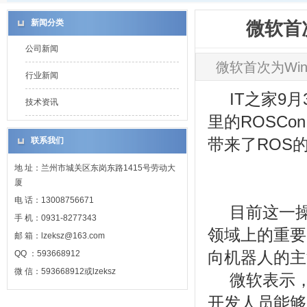
新闻分类
微软首
公司新闻
微软首次为Win
行业新闻
IT之家9
技术资讯
里的ROSCon
带来了ROS
联系我们
地 址：兰州市城关区东岗东路1415号劳动大
厦
电 话：13008756671
目前这一
手 机：0931-8277343
领域上的重要一步
邮 箱：lzeksz@163.com
向机器人的主
QQ ：593668912
微 信：593668912或lzeksz
微软表示，在
开发人员能够用