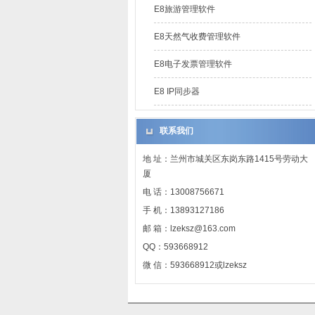
E8旅游管理软件
E8天然气收费管理软件
E8电子发票管理软件
E8 IP同步器
联系我们
地 址：兰州市城关区东岗东路1415号劳动大
厦
电 话：13008756671
手 机：13893127186
邮 箱：lzeksz@163.com
QQ：593668912
微 信：593668912或lzeksz